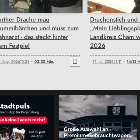
urther Drache mag
Drachenstich und 
ummibärchen und muss zum
„Mein Lieblingspl
ahnarzt - das steckt hinter
Landkreis Cham vo
em Festpiel
2026
bookmark_border
. Aug. 2026
10:24
02:30 Min.
31. Juli 2026
21:11
14:13 M