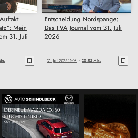
Auftakt
Entscheidung Nordspange:
atz“: Mein
Das TVA Journal vom 31. Juli
m 31. Juli
2026
bookmark_border
bookmark_border
in.
31. Juli 2026
21:08
30:53 Min.