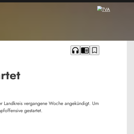
headphones
chrome_reader_mode
bookmark_border
rtet
der Landkreis vergangene Woche angekündigt. Um
foffensive gestartet.