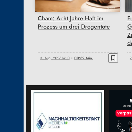
Cham: Acht Jahre Haft im
F
Prozess um drei Drogentote
G
Z
d
bookmark_border
3. Aug. 2026
14:10
00:32 Min.
2