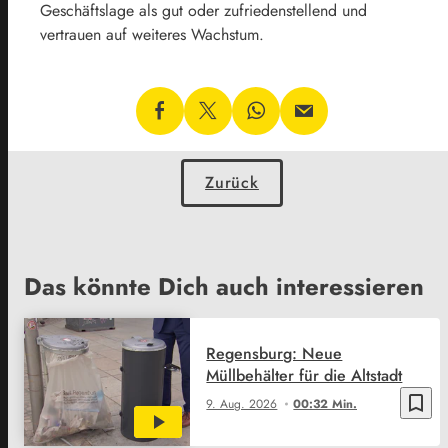
Geschäftslage als gut oder zufriedenstellend und
vertrauen auf weiteres Wachstum.
Zurück
Das könnte Dich auch interessieren
Regensburg: Neue
Müllbehälter für die Altstadt
bookmark_border
9. Aug. 2026
00:32 Min.