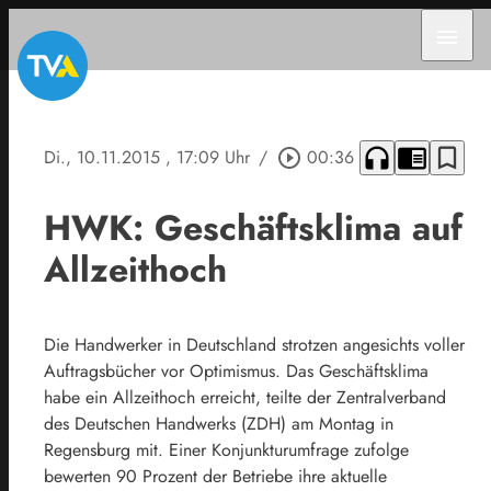
menu
headphones
chrome_reader_mode
bookmark_border
Di., 10.11.2015
, 17:09 Uhr
/
play_circle_outline
00:36
HWK: Geschäftsklima auf
Allzeithoch
Die Handwerker in Deutschland strotzen angesichts voller
Auftragsbücher vor Optimismus. Das Geschäftsklima
habe ein Allzeithoch erreicht, teilte der Zentralverband
des Deutschen Handwerks (ZDH) am Montag in
Regensburg mit. Einer Konjunkturumfrage zufolge
bewerten 90 Prozent der Betriebe ihre aktuelle