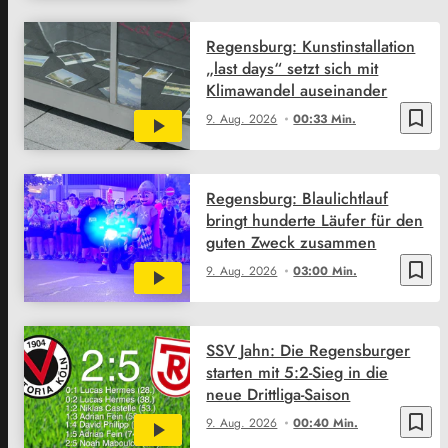
Regensburg: Kunstinstallation
„last days“ setzt sich mit
Klimawandel auseinander
bookmark_border
9. Aug. 2026
00:33 Min.
Regensburg: Blaulichtlauf
bringt hunderte Läufer für den
guten Zweck zusammen
bookmark_border
9. Aug. 2026
03:00 Min.
SSV Jahn: Die Regensburger
starten mit 5:2-Sieg in die
neue Drittliga-Saison
bookmark_border
9. Aug. 2026
00:40 Min.