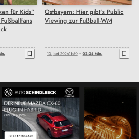
en für Kids“
Ostbayern: Hier gibt´s Public
 Fußballfans
Viewing zur Fußball-WM
eck
bookmark_border
bookmark_border
in.
10. Juni 2026
11:50
02:34 Min.