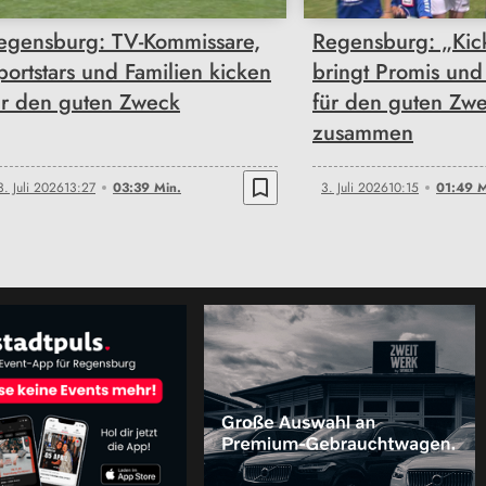
egensburg: TV-Kommissare,
Regensburg: „Kick
portstars und Familien kicken
bringt Promis und
ür den guten Zweck
für den guten Zw
zusammen
bookmark_border
3. Juli 2026
13:27
03:39 Min.
3. Juli 2026
10:15
01:49 M