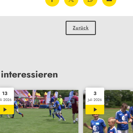
Zurück
interessieren
13
3
uli 2026
Juli 2026
03:39
01:49