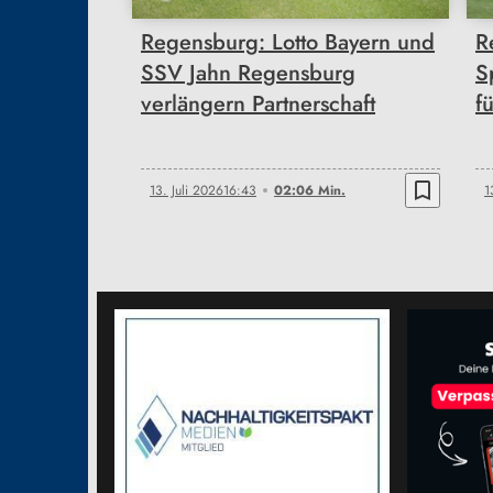
Regensburg: Lotto Bayern und
R
SSV Jahn Regensburg
S
verlängern Partnerschaft
f
bookmark_border
13. Juli 2026
16:43
02:06 Min.
1