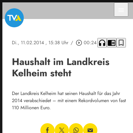
menu
headphones
chrome_reader_mode
bookmark_border
Di., 11.02.2014
, 15:38 Uhr
/
play_circle_outline
00:24
Haushalt im Landkreis
Kelheim steht
Der Landkreis Kelheim hat seinen Haushalt für das Jahr
2014 verabschiedet – mit einem Rekordvolumen von fast
110 Millionen Euro.