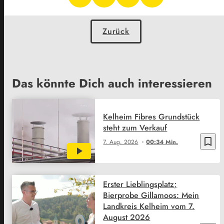
Zurück
Das könnte Dich auch interessieren
Kelheim Fibres Grundstück
steht zum Verkauf
bookmark_border
7. Aug. 2026
00:34 Min.
Erster Lieblingsplatz;
Bierprobe Gillamoos: Mein
Landkreis Kelheim vom 7.
August 2026