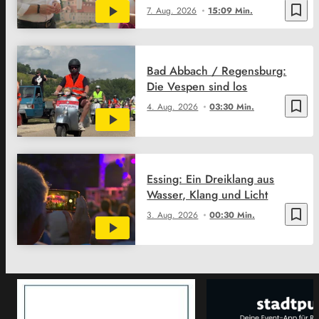
bookmark_border
7. Aug. 2026
15:09 Min.
Bad Abbach / Regensburg:
Die Vespen sind los
bookmark_border
4. Aug. 2026
03:30 Min.
Essing: Ein Dreiklang aus
Wasser, Klang und Licht
bookmark_border
3. Aug. 2026
00:30 Min.