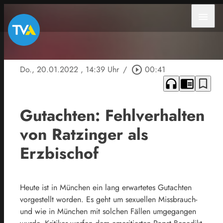
menu
Do., 20.01.2022
, 14:39 Uhr
/
play_circle_outline
00:41
headphones
chrome_reader_mode
bookmark_border
Gutachten: Fehlverhalten
von Ratzinger als
Erzbischof
Heute ist in München ein lang erwartetes Gutachten
vorgestellt worden. Es geht um sexuellen Missbrauch-
und wie in München mit solchen Fällen umgegangen