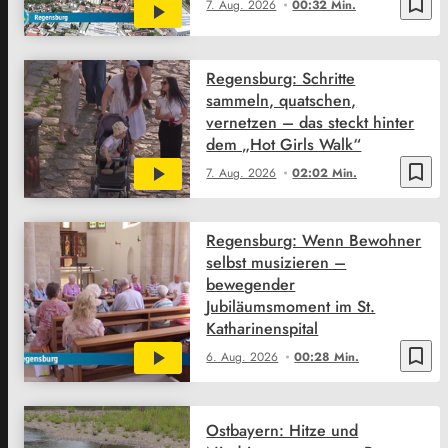
bookmark_border
7. Aug. 2026
00:32 Min.
Regensburg: Schritte
sammeln, quatschen,
vernetzen – das steckt hinter
dem „Hot Girls Walk“
bookmark_border
7. Aug. 2026
02:02 Min.
Regensburg: Wenn Bewohner
selbst musizieren –
bewegender
Jubiläumsmoment im St.
Katharinenspital
bookmark_border
6. Aug. 2026
00:28 Min.
Ostbayern: Hitze und