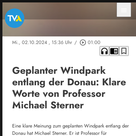
menu
Mi., 02.10.2024
, 15:36 Uhr
/
play_circle_outline
01:00
headphones
chrome_reader_mode
bookmark_border
Geplanter Windpark
entlang der Donau: Klare
Worte von Professor
Michael Sterner
Eine klare Meinung zum geplanten Windpark entlang der
Donau hat Michael Sterner. Er ist Professor für