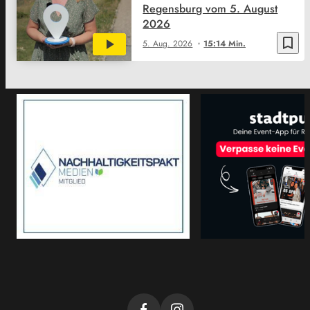
Regensburg vom 5. August
2026
bookmark_border
5. Aug. 2026
15:14 Min.