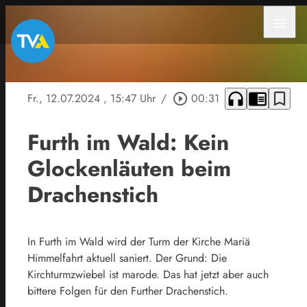
menu
headphones
chrome_reader_mode
bookmark_border
Fr., 12.07.2024
, 15:47 Uhr
/
play_circle_outline
00:31
Furth im Wald: Kein
Glockenläuten beim
Drachenstich
In Furth im Wald wird der Turm der Kirche Mariä
Himmelfahrt aktuell saniert. Der Grund: Die
Kirchturmzwiebel ist marode. Das hat jetzt aber auch
bittere Folgen für den Further Drachenstich.