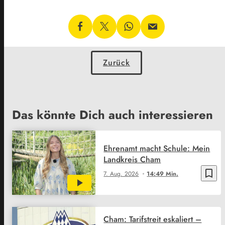
Zurück
Das könnte Dich auch interessieren
Ehrenamt macht Schule: Mein
Landkreis Cham
bookmark_border
7. Aug. 2026
14:49 Min.
Cham: Tarifstreit eskaliert –