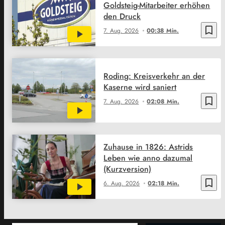
Goldsteig-Mitarbeiter erhöhen
den Druck
bookmark_border
7. Aug. 2026
00:38 Min.
Roding: Kreisverkehr an der
Kaserne wird saniert
bookmark_border
7. Aug. 2026
02:08 Min.
Zuhause in 1826: Astrids
Leben wie anno dazumal
(Kurzversion)
bookmark_border
6. Aug. 2026
02:18 Min.