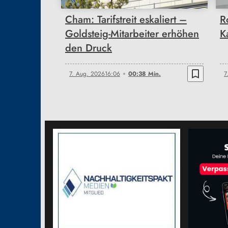
Cham: Tarifstreit eskaliert –
R
Goldsteig-Mitarbeiter erhöhen
K
den Druck
bookmark_border
7. Aug. 2026
16:06
00:38 Min.
7