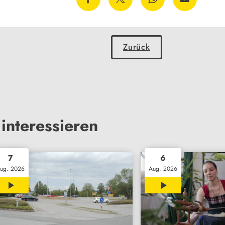
Zurück
interessieren
7
6
ug. 2026
Aug. 2026
02:08
02:18