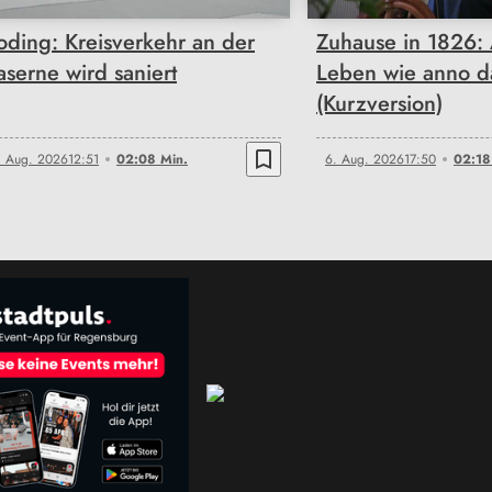
oding: Kreisverkehr an der
Zuhause in 1826: 
aserne wird saniert
Leben wie anno d
(Kurzversion)
bookmark_border
. Aug. 2026
12:51
02:08 Min.
6. Aug. 2026
17:50
02:18