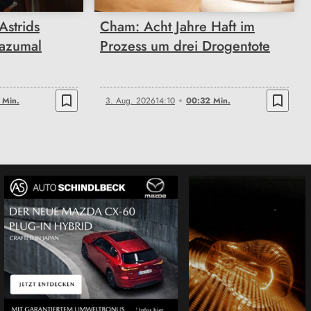
Astrids
Cham: Acht Jahre Haft im
azumal
Prozess um drei Drogentote
bookmark_border
bookmark_border
 Min.
3. Aug. 2026
14:10
00:32 Min.