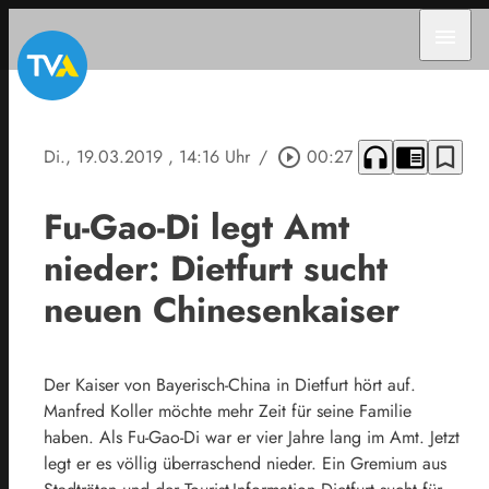
menu
headphones
chrome_reader_mode
bookmark_border
Di., 19.03.2019
, 14:16 Uhr
/
play_circle_outline
00:27
Fu-Gao-Di legt Amt
nieder: Dietfurt sucht
neuen Chinesenkaiser
Der Kaiser von Bayerisch-China in Dietfurt hört auf.
Manfred Koller möchte mehr Zeit für seine Familie
haben. Als Fu-Gao-Di war er vier Jahre lang im Amt. Jetzt
legt er es völlig überraschend nieder. Ein Gremium aus