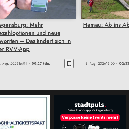
00:27
02:33
egensburg: Mehr
Hemau: Ab ins Ab
ezahloptionen und neue
avoriten – Das ändert sich in
er RVV-App
bookmark_border
. Aug. 2026
16:04
00:27 Min.
6. Aug. 2026
16:00
02:33