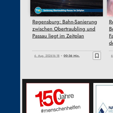
00:36
Regensburg: Bahn-Sanierung
R
zwischen Obertraubling und
B
Passau liegt im Zeitplan
F
d
bookmark_border
6. Aug. 2026
16:18
00:36 Min.
6