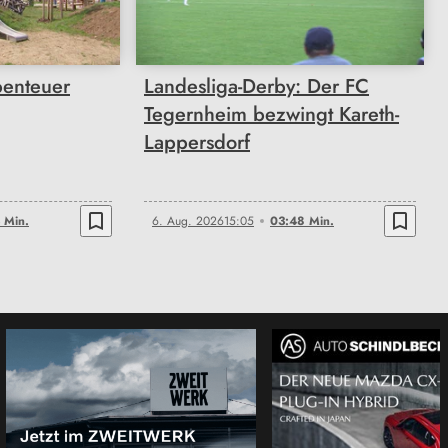
03:48
enteuer
Landesliga-Derby: Der FC
Tegernheim bezwingt Kareth-
Lappersdorf
bookmark_border
bookmark_border
 Min.
6. Aug. 2026
15:05
03:48 Min.