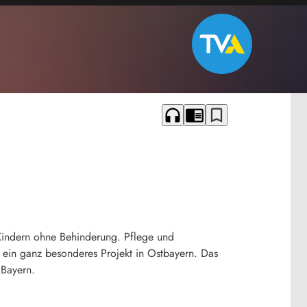
headphones
chrome_reader_mode
bookmark_border
n Kindern ohne Behinderung. Pflege und
 ein ganz besonderes Projekt in Ostbayern. Das
 Bayern.