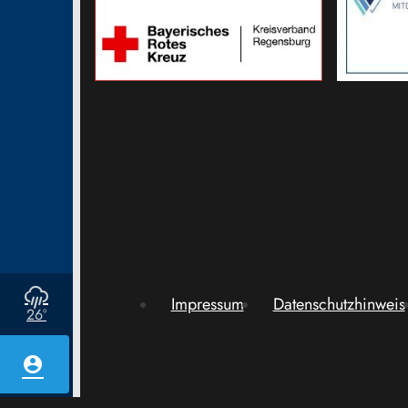
Impressum
Datenschutzhinweis
26°
account_circle