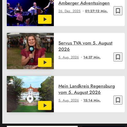
Amberger Adventssingen
bookmark_border
26. Dez. 2025
01:27:12 Min.
Servus TVA vom 5. August
2026
bookmark_border
5. Aug. 2026
14:37 Min.
Mein Landkreis Regensburg
vom 5. August 2026
bookmark_border
5. Aug. 2026
15:14 Min.