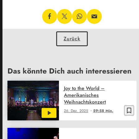
Zurück
Das könnte Dich auch interessieren
Joy to the World –
Amerikanisches
Weihnachtskonzert
bookmark_border
26. Dez. 2025
59:58 Min.