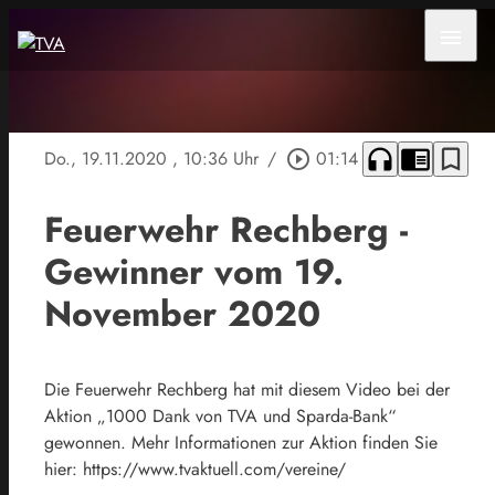
menu
headphones
chrome_reader_mode
bookmark_border
Do., 19.11.2020
, 10:36 Uhr
/
play_circle_outline
01:14
Feuerwehr Rechberg -
Gewinner vom 19.
November 2020
Die Feuerwehr Rechberg hat mit diesem Video bei der
Aktion „1000 Dank von TVA und Sparda-Bank“
gewonnen. Mehr Informationen zur Aktion finden Sie
hier: https://www.tvaktuell.com/vereine/