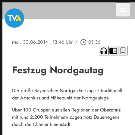
menu
Mo., 30.06.2014
, 13:46 Uhr
/
play_circle_outline
01:36
headphones
chrome_reader_mode
bookmark_border
Festzug Nordgautag
Der große Bayerischen Nordgau-Festzug ist traditionell
der Abschluss und Höhepunkt der Nordgautage.
Über 100 Gruppen aus allen Regionen der Oberpfalz
mit rund 2.200 Teilnehmern zogen trotz Dauerregens
durch die Chamer Innenstadt.