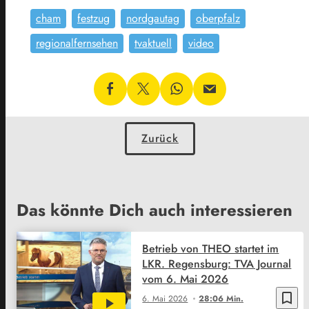
cham
festzug
nordgautag
oberpfalz
regionalfernsehen
tvaktuell
video
Zurück
Das könnte Dich auch interessieren
Betrieb von THEO startet im
LKR. Regensburg: TVA Journal
vom 6. Mai 2026
bookmark_border
6. Mai 2026
28:06 Min.