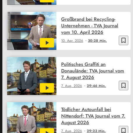
Großbrand bei Recycling-
Unternehmen - TVA Journal
vom 10. April 2026
bookmark_border
10. Apr. 2026
30:28 Min.
Politisches Graffiti an
Donaulände: TVA Journal vom
7. August 2026
bookmark_border
7. Aug. 2026
29:46 Min.
Tödlicher Autounfall bei
Nittendorf: TVA Journal vom 7.
August 2026
bookmark_border
7. Aug. 2026
29:23 Min.