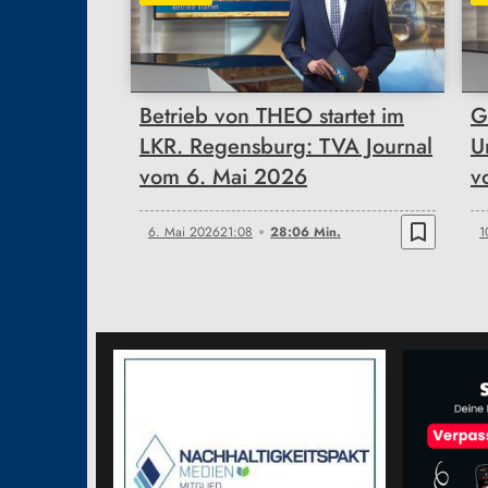
28:06
Betrieb von THEO startet im
G
LKR. Regensburg: TVA Journal
U
vom 6. Mai 2026
v
bookmark_border
6. Mai 2026
21:08
28:06 Min.
1