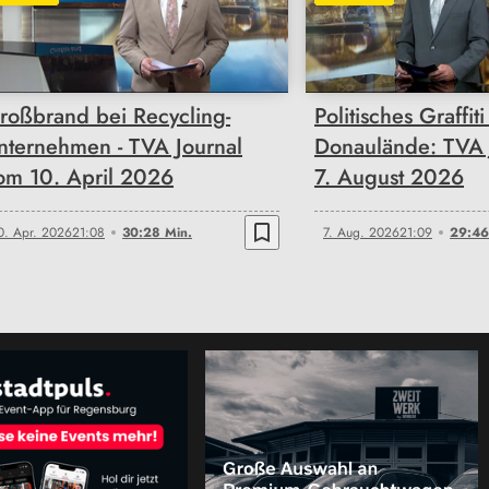
30:28
29:46
roßbrand bei Recycling-
Politisches Graffiti
nternehmen - TVA Journal
Donaulände: TVA 
om 10. April 2026
7. August 2026
bookmark_border
0. Apr. 2026
21:08
30:28 Min.
7. Aug. 2026
21:09
29:46