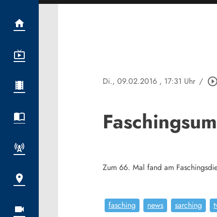
Di., 09.02.2016
, 17:31 Uhr
/
play_circle_outl
Faschingsum
Zum 66. Mal fand am Faschingsdie
fasching
news
sarching
t