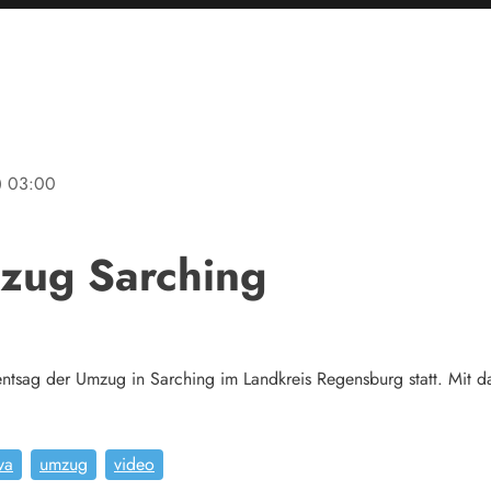
ine
03:00
zug Sarching
ntsag der Umzug in Sarching im Landkreis Regensburg statt. Mit
va
umzug
video