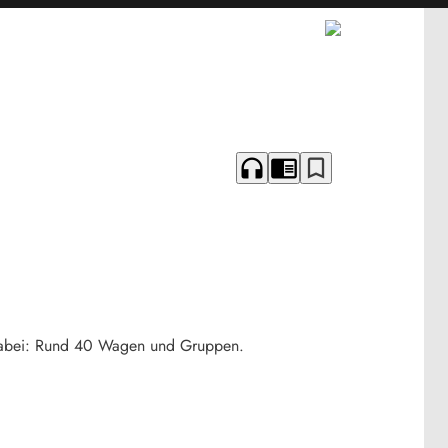
headphones
chrome_reader_mode
bookmark_border
 dabei: Rund 40 Wagen und Gruppen.