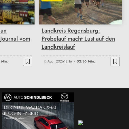
02:36
 an
Landkreis Regensburg:
Journal vom
Probelauf macht Lust auf den
Landkreislauf
bookmark_border
bookmark_border
 Min.
7. Aug. 2026
13:16
02:36 Min.