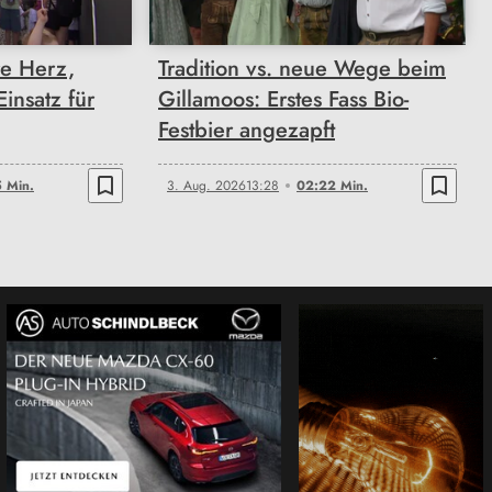
re Herz,
Tradition vs. neue Wege beim
insatz für
Gillamoos: Erstes Fass Bio-
Festbier angezapft
bookmark_border
bookmark_border
 Min.
3. Aug. 2026
13:28
02:22 Min.