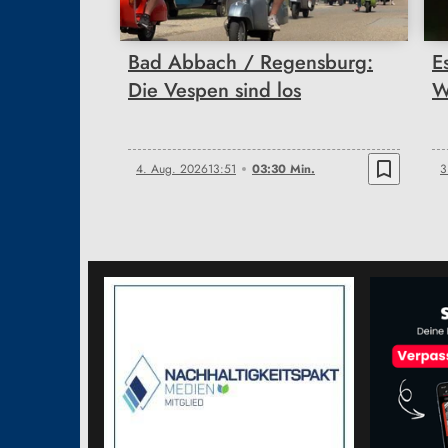
Bad Abbach / Regensburg:
E
Die Vespen sind los
W
bookmark_border
4. Aug. 2026
13:51
03:30 Min.
3