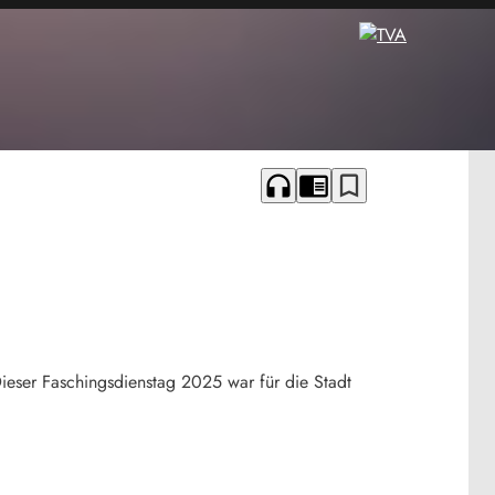
headphones
chrome_reader_mode
bookmark_border
eser Faschingsdienstag 2025 war für die Stadt