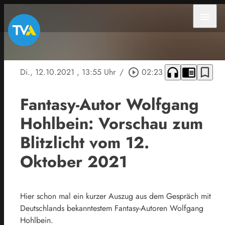
menu
headphones
chrome_reader_mode
bookmark_border
Di., 12.10.2021
, 13:55 Uhr
/
play_circle_outline
02:23
Fantasy-Autor Wolfgang
Hohlbein: Vorschau zum
Blitzlicht vom 12.
Oktober 2021
Hier schon mal ein kurzer Auszug aus dem Gespräch mit
Deutschlands bekanntestem Fantasy-Autoren Wolfgang
Hohlbein.