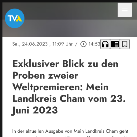
menu
headphones
chrome_reader_mode
bookmark_border
Sa., 24.06.2023
, 11:09 Uhr
/
play_circle_outline
14:53
Exklusiver Blick zu den
Proben zweier
Weltpremieren: Mein
Landkreis Cham vom 23.
Juni 2023
In der aktuellen Ausgabe von Mein Landkreis Cham geht