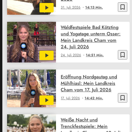
bookmark_border
31. Juli 2026
14:13 Min.
Waldfestspiele Bad Kötzting
und Yogatage unterm Osser:
Mein Landkreis Cham vom
24. Juli 2026
bookmark_border
24. Juli 2026
14:51 Min.
Eröffnung Nordgautag und
Mühlhiasl: Mein Landkreis
Cham vom 17. Juli 2026
bookmark_border
17. Juli 2026
14:42 Min.
Weiße Nacht und
Trenckfestspiele: Mein