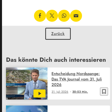
Zurück
Das könnte Dich auch interessieren
Entscheidung Nordspange:
Das TVA Journal vom 31. Juli
2026
bookmark_border
31. Juli 2026
30:53 Min.