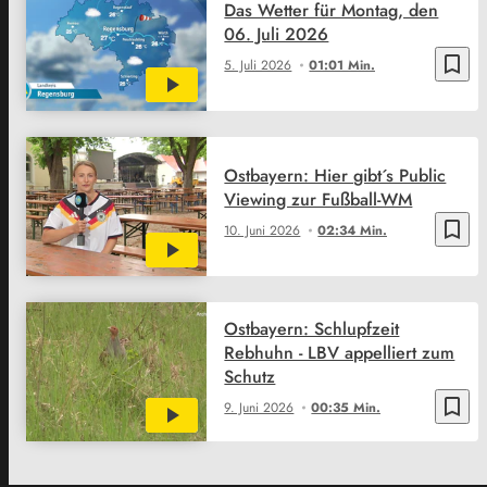
Das Wetter für Montag, den
06. Juli 2026
bookmark_border
5. Juli 2026
01:01 Min.
Ostbayern: Hier gibt´s Public
Viewing zur Fußball-WM
bookmark_border
10. Juni 2026
02:34 Min.
Ostbayern: Schlupfzeit
Rebhuhn - LBV appelliert zum
Schutz
bookmark_border
9. Juni 2026
00:35 Min.