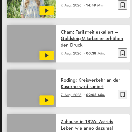
bookmark_border
7. Aug. 2026
14:49 Min.
Cham: Tarifstreit eskaliert –
Goldsteig-Mitarbeiter erhöhen
den Druck
bookmark_border
7. Aug. 2026
00:38 Min.
Roding: Kreisverkehr an der
Kaserne wird saniert
bookmark_border
7. Aug. 2026
02:08 Min.
Zuhause in 1826: Astrids
Leben wie anno dazumal