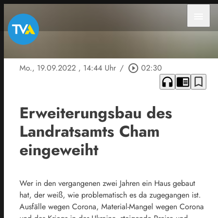
menu
Mo., 19.09.2022
, 14:44 Uhr
/
play_circle_outline
02:30
headphones
chrome_reader_mode
bookmark_border
Erweiterungsbau des
Landratsamts Cham
eingeweiht
Wer in den vergangenen zwei Jahren ein Haus gebaut
hat, der weiß, wie problematisch es da zugegangen ist.
Ausfälle wegen Corona, Material-Mangel wegen Corona