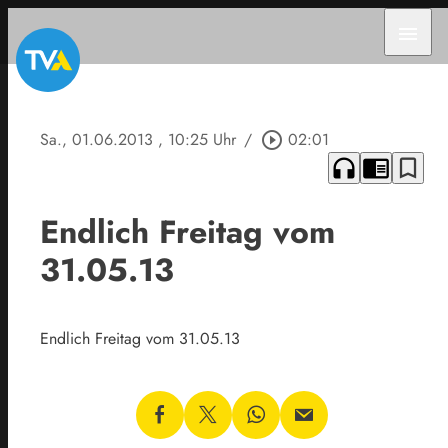
menu
Sa., 01.06.2013
, 10:25 Uhr
/
play_circle_outline
02:01
headphones
chrome_reader_mode
bookmark_border
Endlich Freitag vom
31.05.13
Endlich Freitag vom 31.05.13