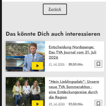
Zurück
Das könnte Dich auch interessieren
Entscheidung Nordspange:
Das TVA Journal vom 31. Juli
2026
bookmark_border
31. Juli 2026
30:53 Min.
"Mein Lieblingsplatz": Unsere
neue TVA Sommeraktion -
eine Entdeckungsreise durch
die Region
bookmark_border
29. Juli 2026
01:53 Min.