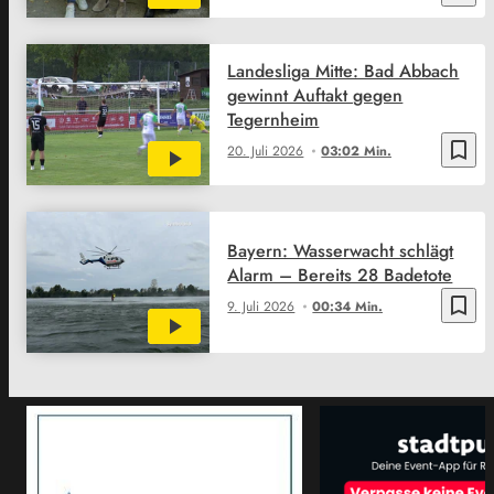
Landesliga Mitte: Bad Abbach
gewinnt Auftakt gegen
Tegernheim
bookmark_border
20. Juli 2026
03:02 Min.
Bayern: Wasserwacht schlägt
Alarm – Bereits 28 Badetote
bookmark_border
9. Juli 2026
00:34 Min.