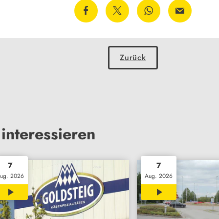
Zurück
interessieren
7
7
ug. 2026
Aug. 2026
00:38
02:08