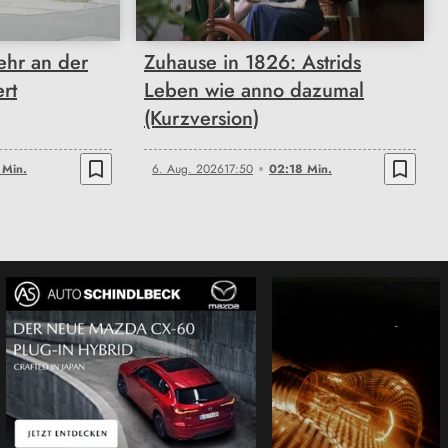
ehr an der
Zuhause in 1826: Astrids
rt
Leben wie anno dazumal
(Kurzversion)
bookmark_border
bookmark_border
 Min.
6. Aug. 2026
17:50
02:18 Min.