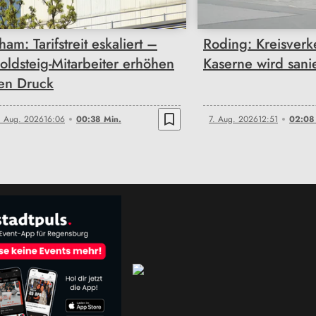
ham: Tarifstreit eskaliert –
Roding: Kreisverk
oldsteig-Mitarbeiter erhöhen
Kaserne wird sanie
en Druck
bookmark_border
. Aug. 2026
16:06
00:38 Min.
7. Aug. 2026
12:51
02:08