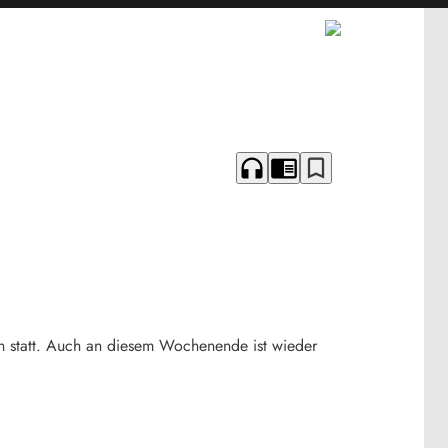
headphones
chrome_reader_mode
bookmark_border
gen statt. Auch an diesem Wochenende ist wieder