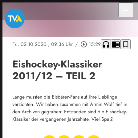
menu
headphones
chrome_reader_mode
bookmark_border
Fr., 02.10.2020
, 09:36 Uhr
/
play_circle_outline
15:29
Eishockey-Klassiker
2011/12 – TEIL 2
Lange mussten die Eisbären-Fans auf ihre Lieblinge
verzichten. Wir haben zusammen mit Armin Wolf tief in
den Archiven gegraben: Entstanden sind die Eishockey-
Klassiker der vergangenen Jahrzehnte. Viel Spaß!