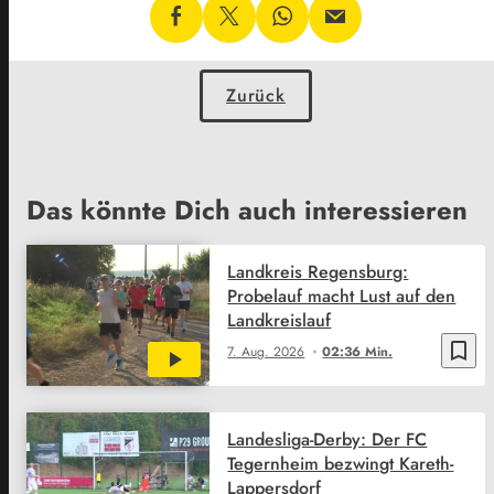
Zurück
Das könnte Dich auch interessieren
Landkreis Regensburg:
Probelauf macht Lust auf den
Landkreislauf
bookmark_border
7. Aug. 2026
02:36 Min.
Landesliga-Derby: Der FC
Tegernheim bezwingt Kareth-
Lappersdorf