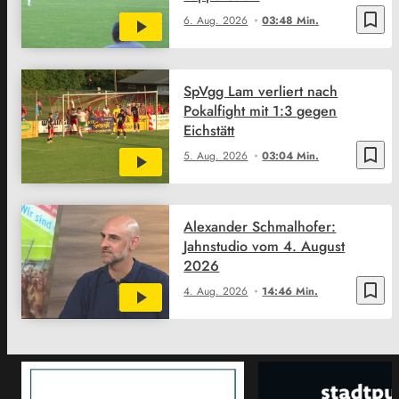
bookmark_border
6. Aug. 2026
03:48 Min.
SpVgg Lam verliert nach
Pokalfight mit 1:3 gegen
Eichstätt
bookmark_border
5. Aug. 2026
03:04 Min.
Alexander Schmalhofer:
Jahnstudio vom 4. August
2026
bookmark_border
4. Aug. 2026
14:46 Min.