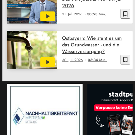
2026
bookmark_border
31. Juli 2026
30:53 Min.
Ostbayern: Wie steht es um
das Grundwasser - und die
Wasserversorgung?
bookmark_border
30. Juli 2026
03:34 Min.