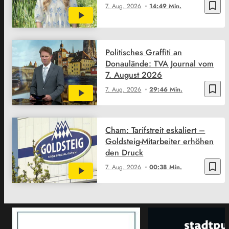
bookmark_border
7. Aug. 2026
14:49 Min.
Politisches Graffiti an
Donaulände: TVA Journal vom
7. August 2026
bookmark_border
7. Aug. 2026
29:46 Min.
Cham: Tarifstreit eskaliert –
Goldsteig-Mitarbeiter erhöhen
den Druck
bookmark_border
7. Aug. 2026
00:38 Min.