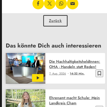
Zurück
Das könnte Dich auch interessieren
Die NachhaltigkeitsheldInnen:
OHA - Handeln statt Reden!
bookmark_border
7. Aug. 2026
14:32 Min.
Ehrenamt macht Schule: Mein
Landkreis Cham