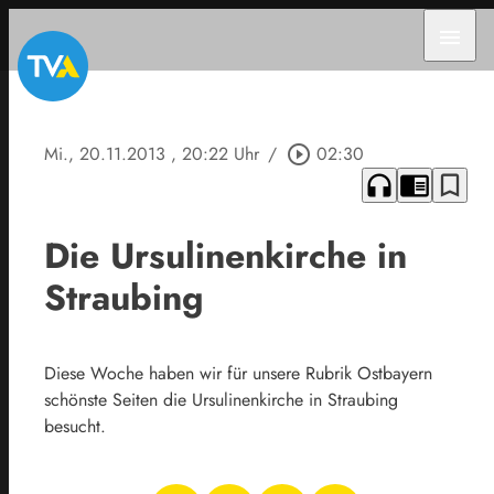
menu
Mi., 20.11.2013
, 20:22 Uhr
/
play_circle_outline
02:30
headphones
chrome_reader_mode
bookmark_border
Die Ursulinenkirche in
Straubing
Diese Woche haben wir für unsere Rubrik Ostbayern
schönste Seiten die Ursulinenkirche in Straubing
besucht.