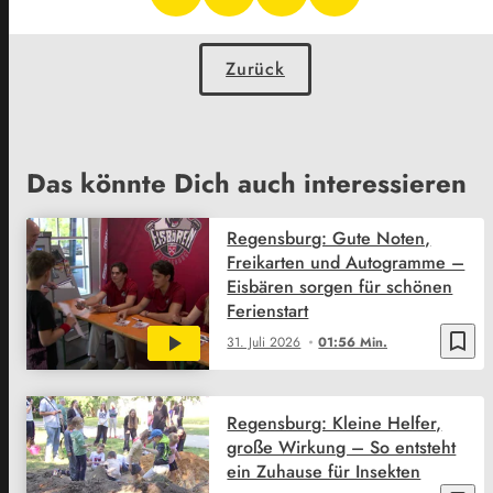
Zurück
Das könnte Dich auch interessieren
Regensburg: Gute Noten,
Freikarten und Autogramme –
Eisbären sorgen für schönen
Ferienstart
bookmark_border
31. Juli 2026
01:56 Min.
Regensburg: Kleine Helfer,
große Wirkung – So entsteht
ein Zuhause für Insekten