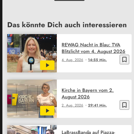
Das könnte Dich auch interessieren
REWAG Nacht in Blau: TVA
Blitzlicht vom 4. August 2026
bookmark_border
4. Aug. 2026
14:55 Min.
Kirche in Bayern vom 2.
August 2026
bookmark_border
2. Aug. 2026
29:41 Min.
LaBrassBanda auf Piazza-