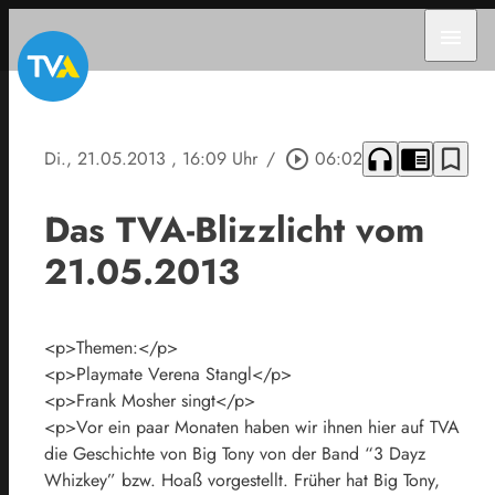
menu
headphones
chrome_reader_mode
bookmark_border
Di., 21.05.2013
, 16:09 Uhr
/
play_circle_outline
06:02
Das TVA-Blizzlicht vom
21.05.2013
<p>Themen:</p>
<p>Playmate Verena Stangl</p>
<p>Frank Mosher singt</p>
<p>Vor ein paar Monaten haben wir ihnen hier auf TVA
die Geschichte von Big Tony von der Band “3 Dayz
Whizkey” bzw. Hoaß vorgestellt. Früher hat Big Tony,