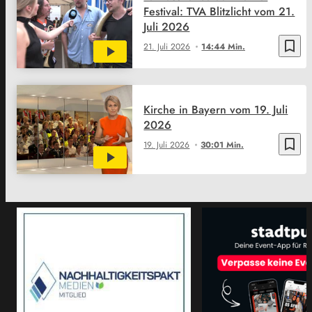
Festival: TVA Blitzlicht vom 21.
Juli 2026
bookmark_border
21. Juli 2026
14:44 Min.
Kirche in Bayern vom 19. Juli
2026
bookmark_border
19. Juli 2026
30:01 Min.