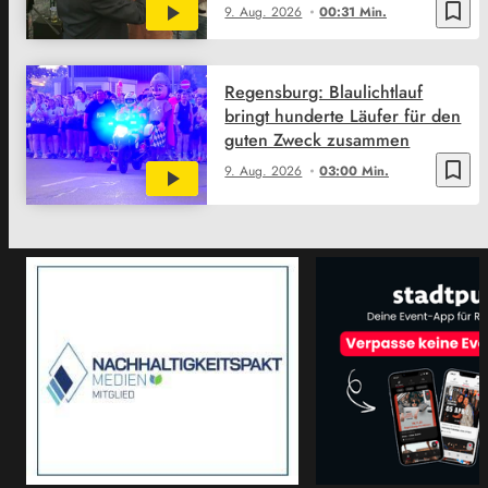
bookmark_border
9. Aug. 2026
00:31 Min.
Regensburg: Blaulichtlauf
bringt hunderte Läufer für den
guten Zweck zusammen
bookmark_border
9. Aug. 2026
03:00 Min.