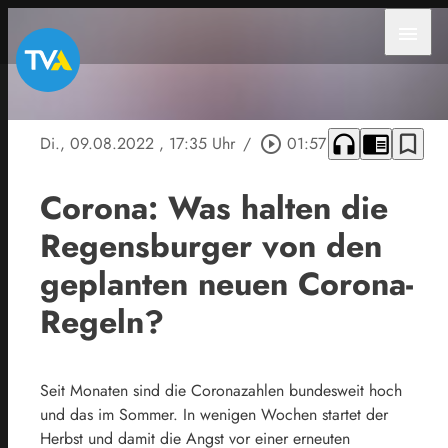
menu
headphones
chrome_reader_mode
bookmark_border
Di., 09.08.2022
, 17:35 Uhr
/
play_circle_outline
01:57
Corona: Was halten die
Regensburger von den
geplanten neuen Corona-
Regeln?
Seit Monaten sind die Coronazahlen bundesweit hoch
und das im Sommer. In wenigen Wochen startet der
Herbst und damit die Angst vor einer erneuten