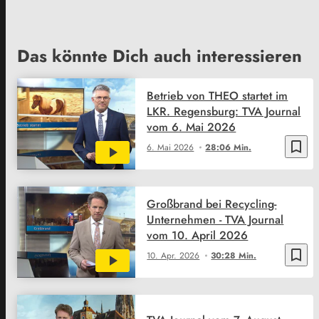
Das könnte Dich auch interessieren
Betrieb von THEO startet im
LKR. Regensburg: TVA Journal
vom 6. Mai 2026
bookmark_border
6. Mai 2026
28:06 Min.
Großbrand bei Recycling-
Unternehmen - TVA Journal
vom 10. April 2026
bookmark_border
10. Apr. 2026
30:28 Min.