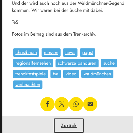
Und der wird auch noch aus der Waldmünchner-Gegend
kommen. Wir waren bei der Suche mit dabei.
TeS
Fotos im Beitrag sind aus dem Trenkarchiv.
christbaum
messen
news
papst
regionalfernsehen
schwarze panduren
suche
trenckfestspiele
tva
video
waldmünchen
weihnachten
Zurück