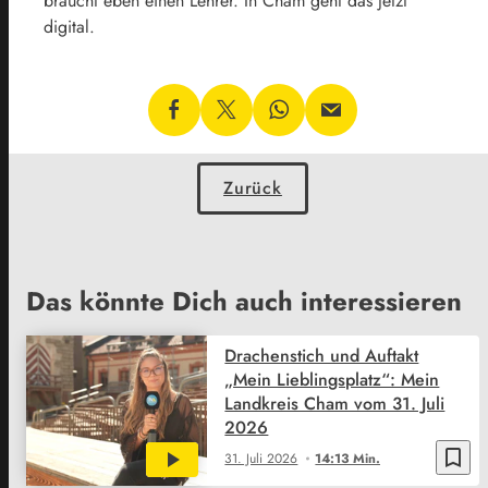
braucht eben einen Lehrer. In Cham geht das jetzt
digital.
Zurück
Das könnte Dich auch interessieren
Drachenstich und Auftakt
„Mein Lieblingsplatz“: Mein
Landkreis Cham vom 31. Juli
2026
bookmark_border
31. Juli 2026
14:13 Min.