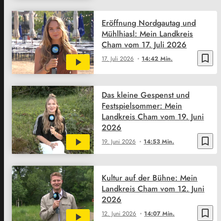
Eröffnung Nordgautag und
Mühlhiasl: Mein Landkreis
Cham vom 17. Juli 2026
bookmark_border
17. Juli 2026
14:42 Min.
Das kleine Gespenst und
Festspielsommer: Mein
Landkreis Cham vom 19. Juni
2026
bookmark_border
19. Juni 2026
14:53 Min.
Kultur auf der Bühne: Mein
Landkreis Cham vom 12. Juni
2026
bookmark_border
12. Juni 2026
14:07 Min.