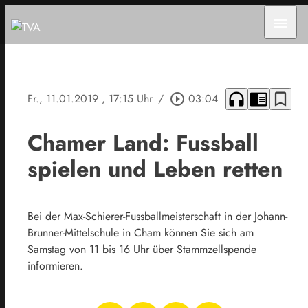
menu
headphones
chrome_reader_mode
bookmark_border
Fr., 11.01.2019
, 17:15 Uhr
/
play_circle_outline
03:04
Chamer Land: Fussball
spielen und Leben retten
Bei der Max-Schierer-Fussballmeisterschaft in der Johann-
Brunner-Mittelschule in Cham können Sie sich am
Samstag von 11 bis 16 Uhr über Stammzellspende
informieren.