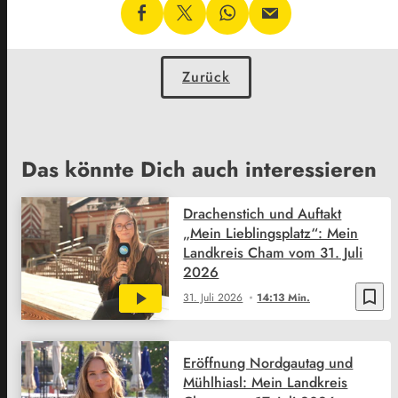
Zurück
Das könnte Dich auch interessieren
Drachenstich und Auftakt
„Mein Lieblingsplatz“: Mein
Landkreis Cham vom 31. Juli
2026
bookmark_border
31. Juli 2026
14:13 Min.
Eröffnung Nordgautag und
Mühlhiasl: Mein Landkreis