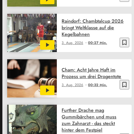
Raindorf: Chambtalcup 2026
bringt Weltklasse auf die
Kegelbahnen
bookmark_border
3. Aug. 2026
00:27 Min.
Cham: Acht Jahre Haft im
Prozess um drei Drogentote
bookmark_border
3. Aug. 2026
00:32 Min.
Further Drache mag
Gummibärchen und muss
zum Zahnarzt - das steckt
hinter dem Festpiel