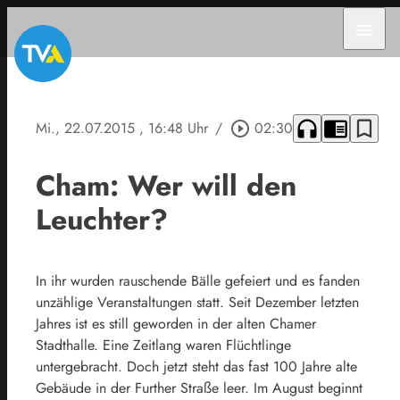
menu
headphones
chrome_reader_mode
bookmark_border
Mi., 22.07.2015
, 16:48 Uhr
/
play_circle_outline
02:30
Cham: Wer will den
Leuchter?
In ihr wurden rauschende Bälle gefeiert und es fanden
unzählige Veranstaltungen statt. Seit Dezember letzten
Jahres ist es still geworden in der alten Chamer
Stadthalle. Eine Zeitlang waren Flüchtlinge
untergebracht. Doch jetzt steht das fast 100 Jahre alte
Gebäude in der Further Straße leer. Im August beginnt