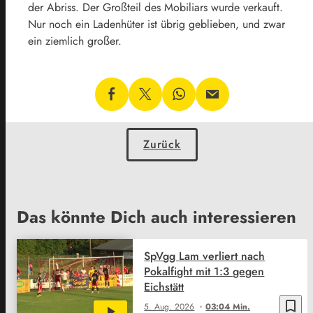
der Abriss. Der Großteil des Mobiliars wurde verkauft.
Nur noch ein Ladenhüter ist übrig geblieben, und zwar
ein ziemlich großer.
Zurück
Das könnte Dich auch interessieren
SpVgg Lam verliert nach
Pokalfight mit 1:3 gegen
Eichstätt
bookmark_border
5. Aug. 2026
03:04 Min.