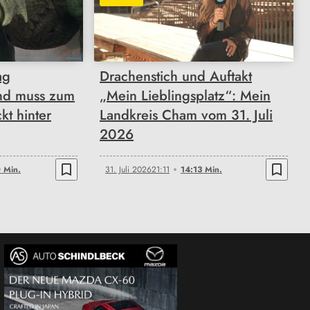
14:13
ag
Drachenstich und Auftakt
nd muss zum
„Mein Lieblingsplatz“: Mein
kt hinter
Landkreis Cham vom 31. Juli
2026
bookmark_border
bookmark_border
 Min.
31. Juli 2026
21:11
14:13 Min.