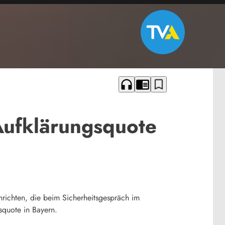
headphones
chrome_reader_mode
bookmark_border
Aufklärungsquote
hrichten, die beim Sicherheitsgespräch im
squote in Bayern.