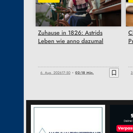
02:18
Zuhause in 1826: Astrids
C
Leben wie anno dazumal
P
bookmark_border
6. Aug. 2026
17:50
02:18 Min.
3