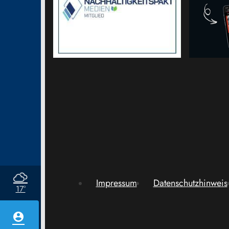
Impressum
Datenschutzhinweis
17°
account_circle