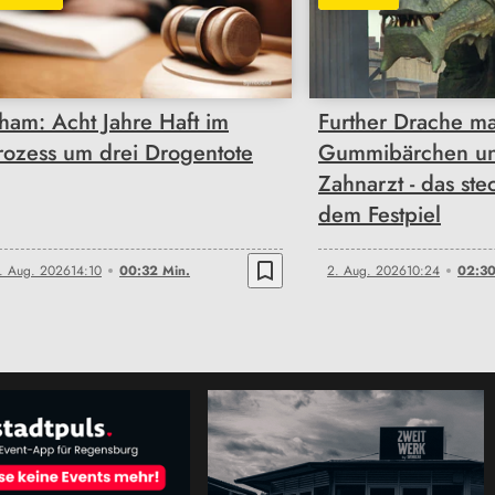
00:32
02:30
ham: Acht Jahre Haft im
Further Drache m
rozess um drei Drogentote
Gummibärchen u
Zahnarzt - das stec
dem Festpiel
bookmark_border
. Aug. 2026
14:10
00:32 Min.
2. Aug. 2026
10:24
02:30