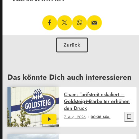
Zurück
Das könnte Dich auch interessieren
Cham: Tarifstreit eskaliert –
Goldsteig-Mitarbeiter erhöhen
den Druck
bookmark_border
7. Aug. 2026
00:38 Min.