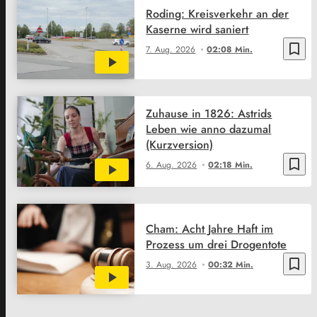
Roding: Kreisverkehr an der
Kaserne wird saniert
bookmark_border
7. Aug. 2026
02:08 Min.
Zuhause in 1826: Astrids
Leben wie anno dazumal
(Kurzversion)
bookmark_border
6. Aug. 2026
02:18 Min.
Cham: Acht Jahre Haft im
Prozess um drei Drogentote
bookmark_border
3. Aug. 2026
00:32 Min.