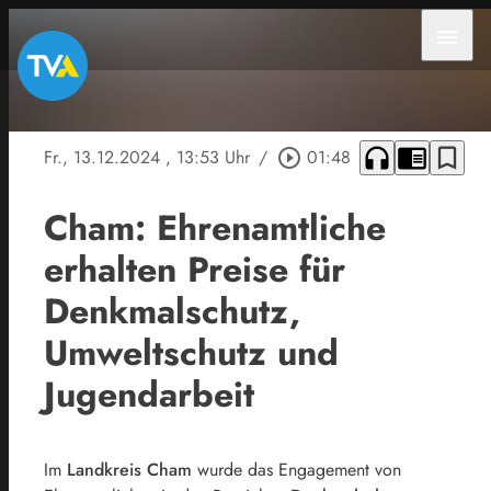
menu
headphones
chrome_reader_mode
bookmark_border
Fr., 13.12.2024
, 13:53 Uhr
/
play_circle_outline
01:48
Cham: Ehrenamtliche
erhalten Preise für
Denkmalschutz,
Umweltschutz und
Jugendarbeit
Im
Landkreis Cham
wurde das Engagement von