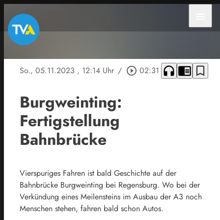
menu
headphones
chrome_reader_mode
bookmark_border
So., 05.11.2023
, 12:14 Uhr
/
play_circle_outline
02:31
Burgweinting:
Fertigstellung
Bahnbrücke
Vierspuriges Fahren ist bald Geschichte auf der
Bahnbrücke Burgweinting bei Regensburg. Wo bei der
Verkündung eines Meilensteins im Ausbau der A3 noch
Menschen stehen, fahren bald schon Autos.