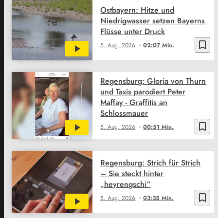
Ostbayern: Hitze und
Niedrigwasser setzen Bayerns
Flüsse unter Druck
bookmark_border
5. Aug. 2026
02:07 Min.
Regensburg: Gloria von Thurn
und Taxis parodiert Peter
Maffay - Graffitis an
Schlossmauer
bookmark_border
5. Aug. 2026
00:51 Min.
Regensburg: Strich für Strich
– Sie steckt hinter
„heyrengschi“
bookmark_border
5. Aug. 2026
03:35 Min.