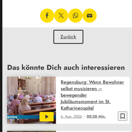
Zurück
Das könnte Dich auch interessieren
Regensburg: Wenn Bewohner
selbst musizieren –
bewegender
Jubiläumsmoment im St.
Katharinenspital
bookmark_border
6. Aug. 2026
00:28 Min.