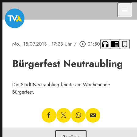
menu
headphones
chrome_reader_mode
bookmark_border
Mo., 15.07.2013
, 17:23 Uhr
/
play_circle_outline
01:50
Bürgerfest Neutraubling
Die Stadt Neutraubling feierte am Wochenende
Bürgerfest.