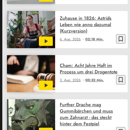
Zuhause in 1826: Astrids
Leben wie anno dazumal
(Kurzversion)
bookmark_border
6. Aug. 2026
02:18 Min.
Cham: Acht Jahre Haft im
Prozess um drei Drogentote
bookmark_border
3. Aug. 2026
00:32 Min.
Further Drache mag
Gummibärchen und muss
zum Zahnarzt - das steckt
hinter dem Festpiel