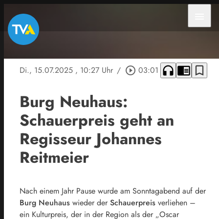
menu
headphones
chrome_reader_mode
bookmark_border
Di., 15.07.2025
, 10:27 Uhr
/
play_circle_outline
03:01
Burg Neuhaus:
Schauerpreis geht an
Regisseur Johannes
Reitmeier
Nach einem Jahr Pause wurde am Sonntagabend auf der
Burg Neuhaus
wieder der
Schauerpreis
verliehen –
ein Kulturpreis, der in der Region als der „Oscar