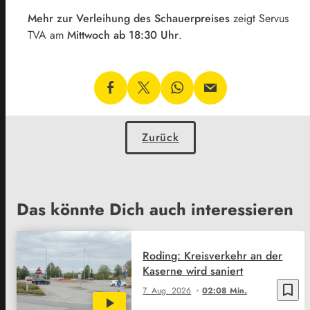
Mehr zur Verleihung des Schauerpreises
zeigt Servus
TVA am
Mittwoch ab 18:30 Uhr
.
Zurück
Das könnte Dich auch interessieren
Roding: Kreisverkehr an der
Kaserne wird saniert
bookmark_border
7. Aug. 2026
02:08 Min.