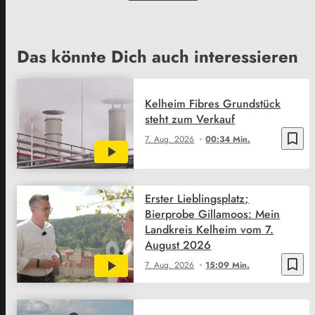
Das könnte Dich auch interessieren
Kelheim Fibres Grundstück
steht zum Verkauf
bookmark_border
7. Aug. 2026
00:34 Min.
Erster Lieblingsplatz;
Bierprobe Gillamoos: Mein
Landkreis Kelheim vom 7.
August 2026
bookmark_border
7. Aug. 2026
15:09 Min.