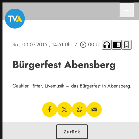
menu
headphones
chrome_reader_mode
bookmark_border
So., 03.07.2016
, 14:51 Uhr
/
play_circle_outline
00:51
Bürgerfest Abensberg
Gaukler, Ritter, Livemusik – das Bürgerfest in Abensberg.
Zurück