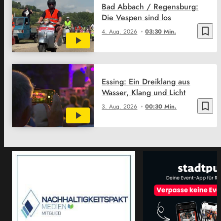
Bad Abbach / Regensburg:
Die Vespen sind los
bookmark_border
4. Aug. 2026
03:30 Min.
Essing: Ein Dreiklang aus
Wasser, Klang und Licht
bookmark_border
3. Aug. 2026
00:30 Min.