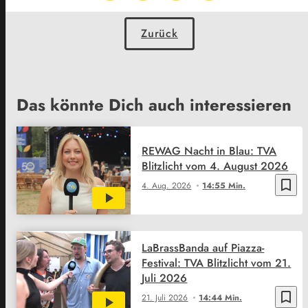
Zurück
Das könnte Dich auch interessieren
REWAG Nacht in Blau: TVA
Blitzlicht vom 4. August 2026
bookmark_border
4. Aug. 2026
14:55 Min.
LaBrassBanda auf Piazza-
Festival: TVA Blitzlicht vom 21.
Juli 2026
bookmark_border
21. Juli 2026
14:44 Min.