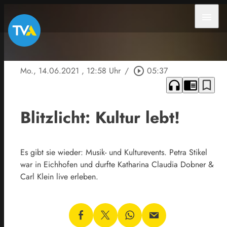
menu
Mo., 14.06.2021
, 12:58 Uhr
/
play_circle_outline
05:37
headphones
chrome_reader_mode
bookmark_border
Blitzlicht: Kultur lebt!
Es gibt sie wieder: Musik- und Kulturevents. Petra Stikel
war in Eichhofen und durfte Katharina Claudia Dobner &
Carl Klein live erleben.