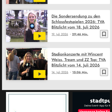
Die Sondersendung zu den
Schlossfestspielen 2026: TVA
Blitzlicht vom 18. Juli 2026
bookmark_border
19. Juli 2026
29:46 Min.
Stadionkonzerte mit Wincent
Weiss, Tream und ZZ Top: TVA
Blitzlicht vom 14. Juli 2026
bookmark_border
14. Juli 2026
15:06 Min.