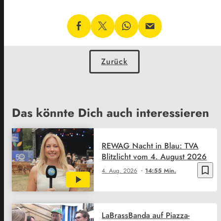
Zurück
Das könnte Dich auch interessieren
REWAG Nacht in Blau: TVA
Blitzlicht vom 4. August 2026
bookmark_border
4. Aug. 2026
14:55 Min.
LaBrassBanda auf Piazza-