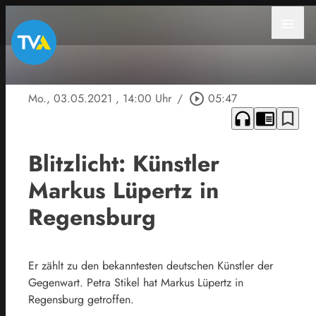
menu
Mo., 03.05.2021
, 14:00 Uhr
/
play_circle_outline
05:47
headphones
chrome_reader_mode
bookmark_border
Blitzlicht: Künstler
Markus Lüpertz in
Regensburg
Er zählt zu den bekanntesten deutschen Künstler der
Gegenwart. Petra Stikel hat Markus Lüpertz in
Regensburg getroffen.