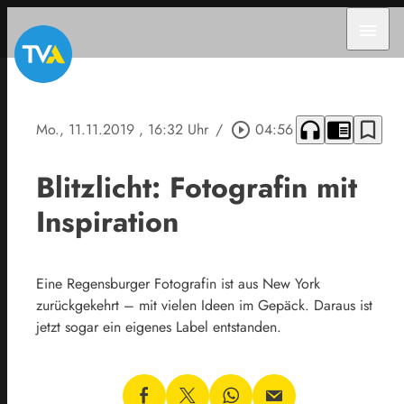
menu
headphones
chrome_reader_mode
bookmark_border
Mo., 11.11.2019
, 16:32 Uhr
/
play_circle_outline
04:56
Blitzlicht: Fotografin mit
Inspiration
Eine Regensburger Fotografin ist aus New York
zurückgekehrt – mit vielen Ideen im Gepäck. Daraus ist
jetzt sogar ein eigenes Label entstanden.