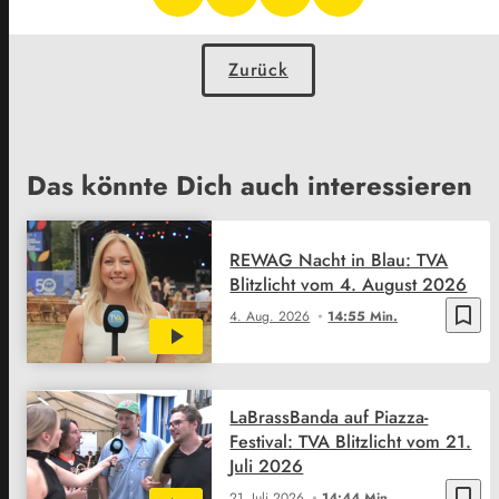
Zurück
Das könnte Dich auch interessieren
REWAG Nacht in Blau: TVA
Blitzlicht vom 4. August 2026
bookmark_border
4. Aug. 2026
14:55 Min.
LaBrassBanda auf Piazza-
Festival: TVA Blitzlicht vom 21.
Juli 2026
bookmark_border
21. Juli 2026
14:44 Min.