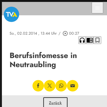
menu
So., 02.02.2014
, 13:44 Uhr
/
play_circle_outline
00:27
headphones
chrome_reader_mode
bookmark_border
Berufsinfomesse in
Neutraubling
Zurück