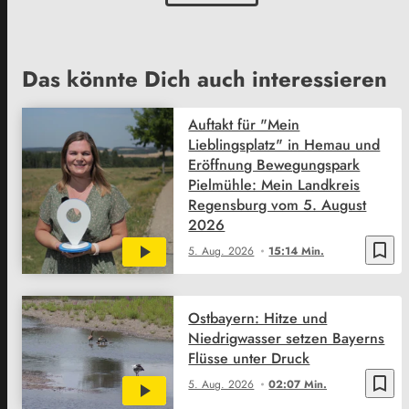
Das könnte Dich auch interessieren
Auftakt für "Mein
Lieblingsplatz" in Hemau und
Eröffnung Bewegungspark
Pielmühle: Mein Landkreis
Regensburg vom 5. August
2026
bookmark_border
5. Aug. 2026
15:14 Min.
Ostbayern: Hitze und
Niedrigwasser setzen Bayerns
Flüsse unter Druck
bookmark_border
5. Aug. 2026
02:07 Min.