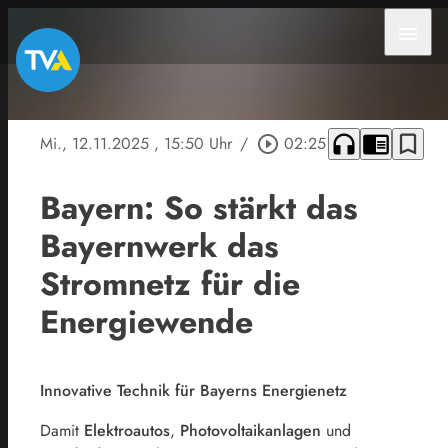
menu
headphones
chrome_reader_mode
bookmark_border
Mi., 12.11.2025
, 15:50 Uhr
/
play_circle_outline
02:25
Bayern: So stärkt das
Bayernwerk das
Stromnetz für die
Energiewende
Innovative Technik für Bayerns Energienetz
Damit
Elektroautos
,
Photovoltaikanlagen
und