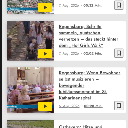
bookmark_border
7. Aug. 2026
00:32 Min.
Regensburg: Schritte
sammeln, quatschen,
vernetzen – das steckt hinter
dem „Hot Girls Walk“
bookmark_border
7. Aug. 2026
02:02 Min.
Regensburg: Wenn Bewohner
selbst musizieren –
bewegender
Jubiläumsmoment im St.
Katharinenspital
bookmark_border
6. Aug. 2026
00:28 Min.
Ostbayern: Hitze und