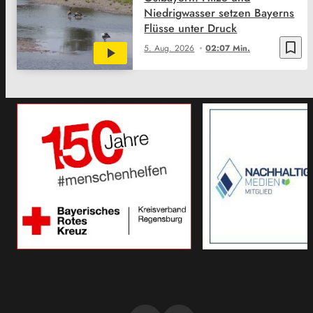
Niedrigwasser setzen Bayerns
Flüsse unter Druck
bookmark_border
5. Aug. 2026
02:07 Min.