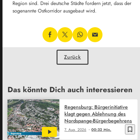
Region sind. Drei deutsche Städte fordern jetzt, dass der
sogenannte Ostkorridor ausgebaut wird.
Zurück
Das könnte Dich auch interessieren
Regensburg: Bürgerinitiative
klagt gegen Ablehnung des
Nordspange-Bürgerbegehrens
bookmark_border
7. Aug. 2026
00:32 Min.