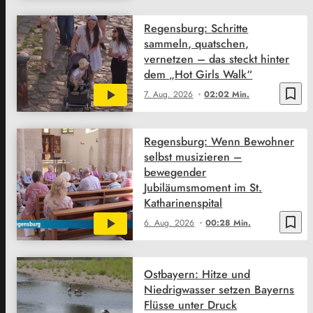
Regensburg: Schritte
sammeln, quatschen,
vernetzen – das steckt hinter
dem „Hot Girls Walk“
bookmark_border
7. Aug. 2026
02:02 Min.
Regensburg: Wenn Bewohner
selbst musizieren –
bewegender
Jubiläumsmoment im St.
Katharinenspital
bookmark_border
6. Aug. 2026
00:28 Min.
Ostbayern: Hitze und
Niedrigwasser setzen Bayerns
Flüsse unter Druck