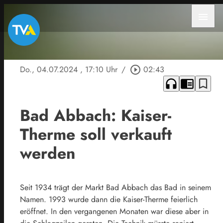
menu
Do., 04.07.2024
, 17:10 Uhr
/
play_circle_outline
02:43
headphones
chrome_reader_mode
bookmark_border
Bad Abbach: Kaiser-
Therme soll verkauft
werden
Seit 1934 trägt der Markt Bad Abbach das Bad in seinem
Namen. 1993 wurde dann die Kaiser-Therme feierlich
eröffnet. In den vergangenen Monaten war diese aber in