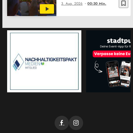
bookmark_border
3. Aug. 2026
00:30 Min.