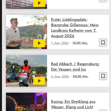
Erster Lieblingsplatz;
Bierprobe Gillamoos: Mein
Landkreis Kelheim vom 7.
August 2026
bookmark_border
7. Aug. 2026
15:09 Min.
Bad Abbach / Regensburg:
Die Vespen sind los
bookmark_border
4. Aug. 2026
03:30 Min.
Essing: Ein Dreiklang aus
Wasser, Klang und Licht