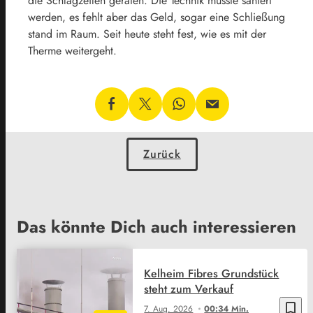
die Schlagzeilen geraten. Die Technik müsste saniert
werden, es fehlt aber das Geld, sogar eine Schließung
stand im Raum. Seit heute steht fest, wie es mit der
Therme weitergeht.
Zurück
Das könnte Dich auch interessieren
Kelheim Fibres Grundstück
steht zum Verkauf
bookmark_border
7. Aug. 2026
00:34 Min.