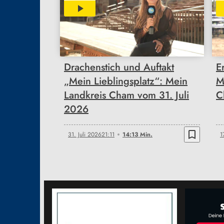
14:13
Drachenstich und Auftakt
E
„Mein Lieblingsplatz“: Mein
M
Landkreis Cham vom 31. Juli
C
2026
bookmark_border
31. Juli 2026
21:11
14:13 Min.
1