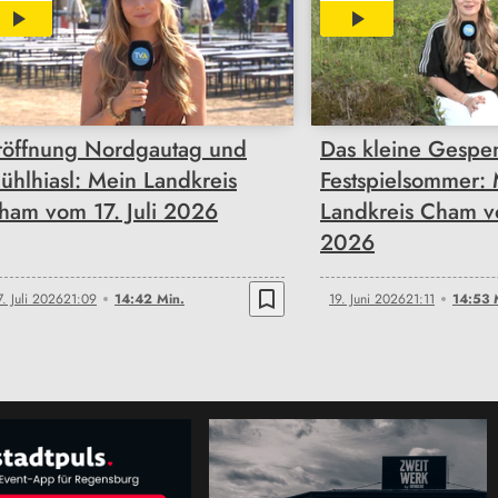
14:42
14:53
röffnung Nordgautag und
Das kleine Gespe
ühlhiasl: Mein Landkreis
Festspielsommer:
ham vom 17. Juli 2026
Landkreis Cham v
2026
bookmark_border
7. Juli 2026
21:09
14:42 Min.
19. Juni 2026
21:11
14:53 