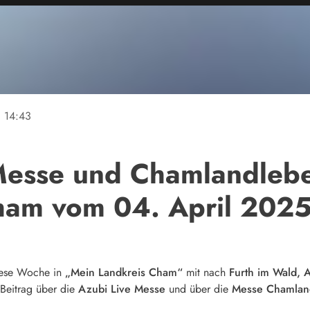
ne
14:43
Messe und Chamlandleb
ham vom 04. April 202
diese Woche in
„Mein Landkreis Cham“
mit nach
Furth im Wald, 
 Beitrag über die
Azubi Live Messe
und über die
Messe Chamlan