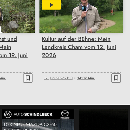
14:07
nst und
Kultur auf der Bühne: Mein
 Mein
Landkreis Cham vom 12. Juni
om 19. Juni
2026
bookmark_border
bookmark_border
Min.
12. Juni 2026
21:10
14:07 Min.