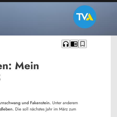
headphones
chrome_reader_mode
bookmark_border
en: Mein
5
Arnschwang und Fakenstein.
Unter anderem
dleben.
Die soll nächstes Jahr im März zum