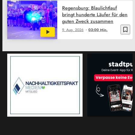
Regensburg: Blaulichtlauf
bringt hunderte Läufer für den
guten Zweck zusammen
bookmark_border
9. Aug. 2026
03:00 Min.