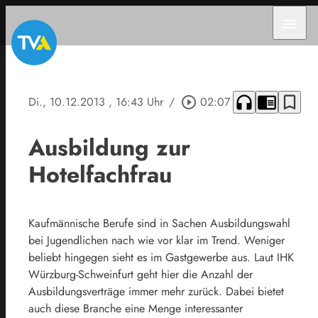
menu
headphones
chrome_reader_mode
bookmark_border
Di., 10.12.2013
, 16:43 Uhr
/
play_circle_outline
02:07
Ausbildung zur
Hotelfachfrau
Kaufmännische Berufe sind in Sachen Ausbildungswahl
bei Jugendlichen nach wie vor klar im Trend. Weniger
beliebt hingegen sieht es im Gastgewerbe aus. Laut IHK
Würzburg-Schweinfurt geht hier die Anzahl der
Ausbildungsverträge immer mehr zurück. Dabei bietet
auch diese Branche eine Menge interessanter