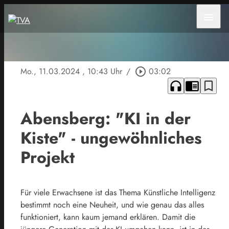
menu
Mo., 11.03.2024
, 10:43 Uhr
/
play_circle_outline
03:02
headphones
chrome_reader_mode
bookmark_border
Abensberg: "KI in der
Kiste" - ungewöhnliches
Projekt
Für viele Erwachsene ist das Thema Künstliche Intelligenz
bestimmt noch eine Neuheit, und wie genau das alles
funktioniert, kann kaum jemand erklären. Damit die