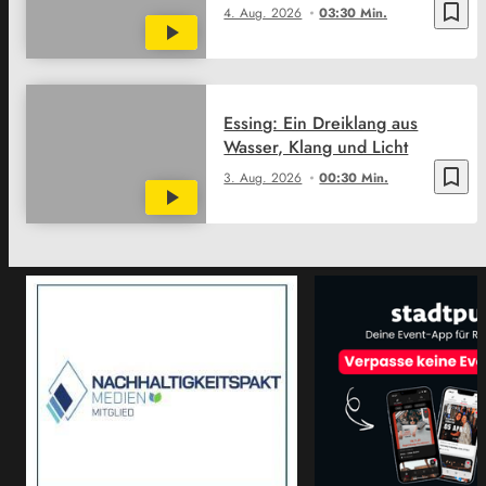
bookmark_border
4. Aug. 2026
03:30 Min.
Essing: Ein Dreiklang aus
Wasser, Klang und Licht
bookmark_border
3. Aug. 2026
00:30 Min.