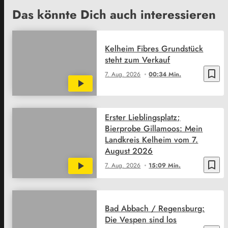
Das könnte Dich auch interessieren
Kelheim Fibres Grundstück
steht zum Verkauf
bookmark_border
7. Aug. 2026
00:34 Min.
Erster Lieblingsplatz;
Bierprobe Gillamoos: Mein
Landkreis Kelheim vom 7.
August 2026
bookmark_border
7. Aug. 2026
15:09 Min.
Bad Abbach / Regensburg:
Die Vespen sind los