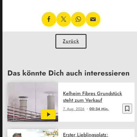
Zurück
Das könnte Dich auch interessieren
Kelheim Fibres Grundstück
steht zum Verkauf
bookmark_border
7. Aug. 2026
00:34 Min.
Erster Lieblingsplatz;