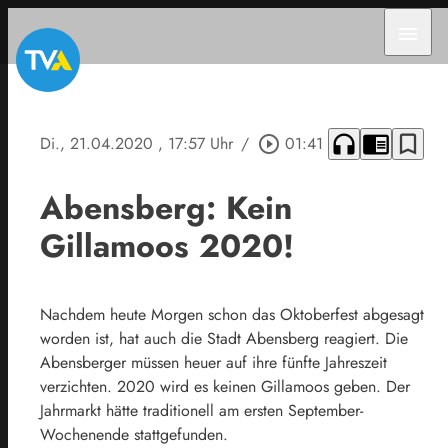
menu
headphones
chrome_reader_mode
bookmark_border
Di., 21.04.2020
, 17:57 Uhr
/
play_circle_outline
01:41
Abensberg: Kein
Gillamoos 2020!
Nachdem heute Morgen schon das Oktoberfest abgesagt
worden ist, hat auch die Stadt Abensberg reagiert. Die
Abensberger müssen heuer auf ihre fünfte Jahreszeit
verzichten. 2020 wird es keinen Gillamoos geben. Der
Jahrmarkt hätte traditionell am ersten September-
Wochenende stattgefunden.