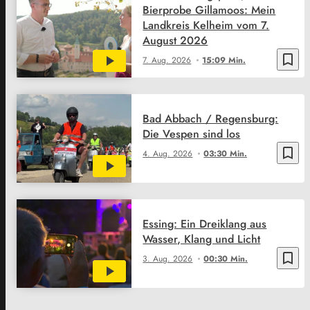
Bierprobe Gillamoos: Mein
Landkreis Kelheim vom 7.
August 2026
bookmark_border
7. Aug. 2026
15:09 Min.
Bad Abbach / Regensburg:
Die Vespen sind los
bookmark_border
4. Aug. 2026
03:30 Min.
Essing: Ein Dreiklang aus
Wasser, Klang und Licht
bookmark_border
3. Aug. 2026
00:30 Min.