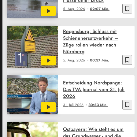
Flüsse unter Druck
bookmark_border
5. Aug. 2026
02:07 Min.
Regensburg: Schluss mit
Schienenersatzverkehr –
Züge rollen wieder nach
Nürnberg
bookmark_border
5. Aug. 2026
00:37 Min.
Entscheidung Nordspange:
Das TVA Journal vom 31. Juli
2026
bookmark_border
31. Juli 2026
30:53 Min.
Ostbayern: Wie steht es um
das Grundwasser - und die