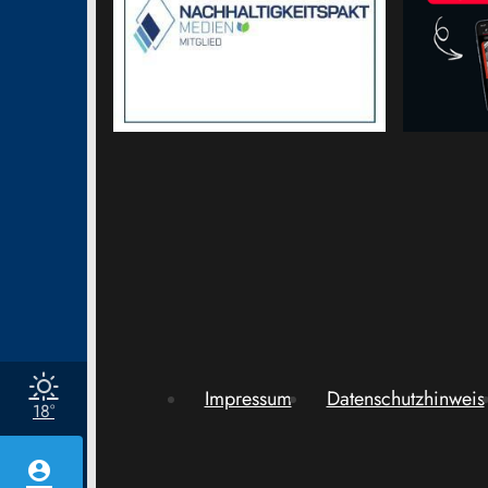
Impressum
Datenschutzhinweis
18°
account_circle