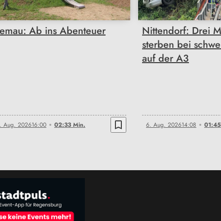
emau: Ab ins Abenteuer
Nittendorf: Drei 
sterben bei schwe
auf der A3
bookmark_border
. Aug. 2026
16:00
02:33 Min.
6. Aug. 2026
14:08
01:45