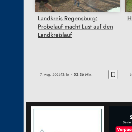
Landkreis Regensburg:
H
Probelauf macht Lust auf den
Landkreislauf
bookmark_border
7. Aug. 2026
13:16
02:36 Min.
6