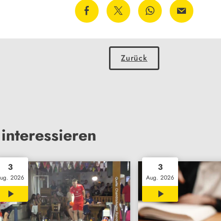
Zurück
interessieren
3
3
ug. 2026
Aug. 2026
00:27
00:32