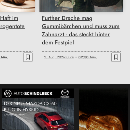
Haft im
Further Drache mag
Drogentote
Gummibärchen und muss zum
Zahnarzt - das steckt hinter
dem Festpiel
bookmark_border
bookmark_border
 Min.
2. Aug. 2026
10:24
02:30 Min.