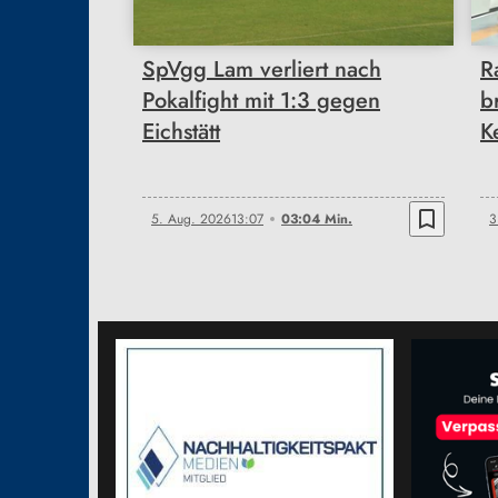
SpVgg Lam verliert nach
R
Pokalfight mit 1:3 gegen
b
Eichstätt
K
bookmark_border
5. Aug. 2026
13:07
03:04 Min.
3