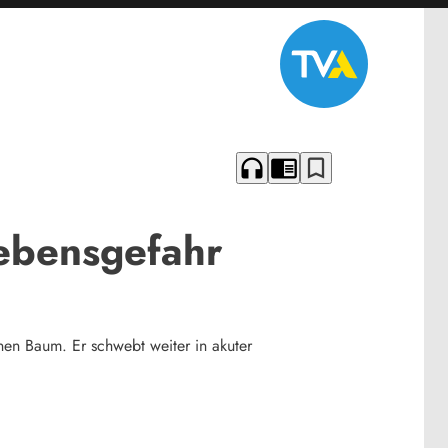
headphones
chrome_reader_mode
bookmark_border
Lebensgefahr
nen Baum. Er schwebt weiter in akuter