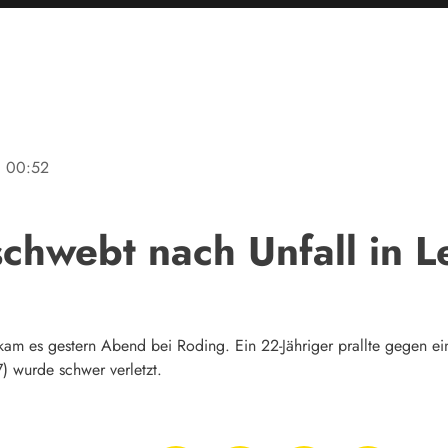
ne
00:52
schwebt nach Unfall in 
am es gestern Abend bei Roding. Ein 22-Jähriger prallte gegen ei
7) wurde schwer verletzt.