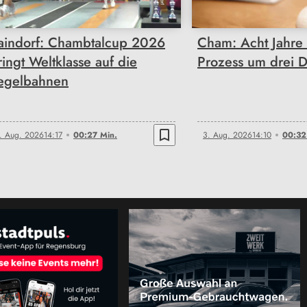
aindorf: Chambtalcup 2026
Cham: Acht Jahre 
ringt Weltklasse auf die
Prozess um drei 
egelbahnen
bookmark_border
. Aug. 2026
14:17
00:27 Min.
3. Aug. 2026
14:10
00:32